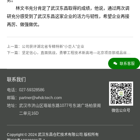
势。
林文书充分肯定了武汉东昌取得的成绩，他说，通过两次调
研充分感受到了武汉东昌这家企业的活力与韧性，希望企业再接
再厉、做强做优。
上一篇：
公司获评湖北省专精特新“小巨人”企业
下一篇：
坚定信心，直面挑战，勇攀工程技术新高地—北京项目部成品丝库整仓充氮杀虫项目圆满完成
联系客服
联系我们
电话：
027-59328586
邮箱：
partner@whdctech.com
地址：
武汉市洪山区珞瑜东路1077号东湖广场柏景阁
微信公众号
二单元16D
Copyright © 2024 武汉东昌仓贮技术有限公司 版权所有