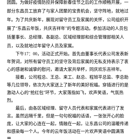
团圆。为做好疫情防控并保障新春佳节之后的工作顺畅开展，一
部分东昌员工放弃了与家人团聚的宝贵机会，坚守阵地，就地过
年。为了共庆新年，展现对留守员工及家属的关怀，公司组织开
展了“东昌云年饭，共庆吉祥年”的专题活动。参加活动的人员包
括董事长、总经理、各副总、区域经理部和综合管理部相关人
员，以及就地过年留守人员及家属。
下午17：00，活动正式开始。首先由董事长代表公司发表新
年贺词，对所有留守员工的坚守及背后家属的无私支持表示了衷
心的感谢和诚挚的慰问，邀请大家共举杯，同庆欢乐吉祥年。
接着，公司程总、王总、来工、赵总、程旭平总监、李总助
等几位领导，依次为大家送上了新年的美好祝福。穿插进行的是
激动人心的“抢红包”环节，大家落指如飞，欢声笑语，气氛热
烈。
最后，由各区域经理、留守人员代表和家属代表进行了发
言。虽然远隔千里，但是一句句祝福的话语，一张张开心的脸
庞，让大家的心连在一起，情融在一起，让东昌公司的温暖传递
和感染每一个人。今年的云年饭活动在一片欢声笑语中圆满落